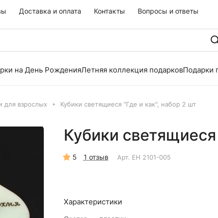
вы
Доставка и оплата
Контакты
Вопросы и ответы
рки на День Рождения
Летняя коллекция подарков
Подарки 
и для взрослых
Кубики светящиеся "Где и как", набор 2 шт
Кубики светящиеся "
5
1 отзыв
Арт.
EH 2101-005
Характеристики