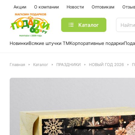
Акции
О компании
Новости
Оптовикам
Отзы
Каталог
Новинки
Всякие штучки ТМ
Корпоративные подарки
Пода
Главная
Каталог
ПРАЗДНИКИ
НОВЫЙ ГОД 2026
П