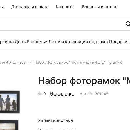
вы
Доставка и оплата
Контакты
Вопросы и ответы
рки на День Рождения
Летняя коллекция подарков
Подарки 
ля фото, часы
Набор фоторамок "Мои лучшие фото", 10 штук
Набор фоторамок "М
0
Нет отзывов
Арт.
EH 201045
Характеристики