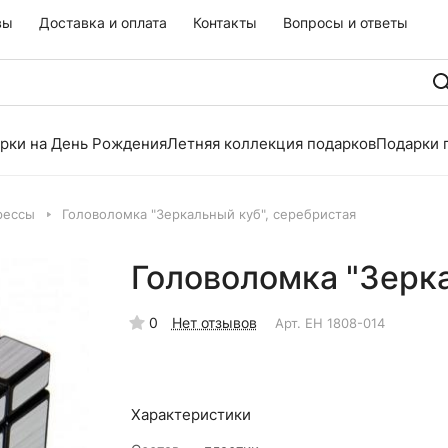
вы
Доставка и оплата
Контакты
Вопросы и ответы
рки на День Рождения
Летняя коллекция подарков
Подарки 
рессы
Головоломка "Зеркальный куб", серебристая
Головоломка "Зерка
0
Нет отзывов
Арт.
EH 1808-014
Характеристики