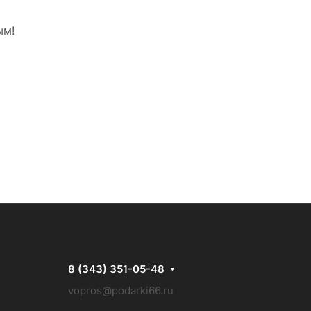
ым!
8 (343) 351-05-48
vopros@podarki66.ru