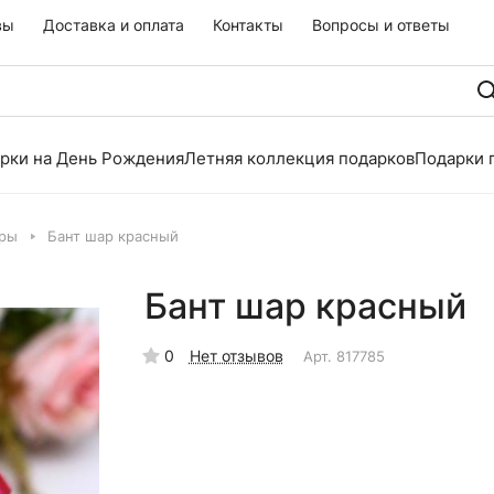
вы
Доставка и оплата
Контакты
Вопросы и ответы
рки на День Рождения
Летняя коллекция подарков
Подарки 
ары
Бант шар красный
Бант шар красный
0
Нет отзывов
Арт.
817785