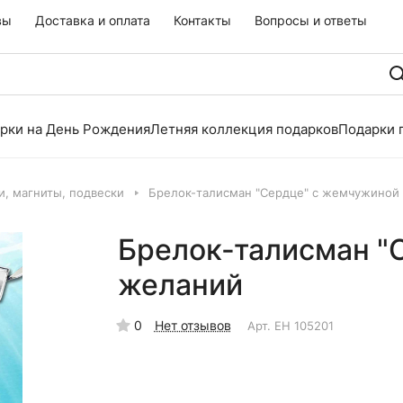
вы
Доставка и оплата
Контакты
Вопросы и ответы
рки на День Рождения
Летняя коллекция подарков
Подарки 
и, магниты, подвески
Брелок-талисман "Сердце" с жемчужиной
Брелок-талисман "
желаний
0
Нет отзывов
Арт.
EH 105201