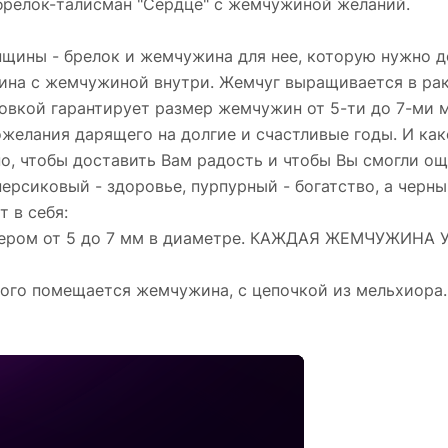
релок-талисман "Сердце" с жемчужиной желаний.
щины - брелок и жемчужина для нее, которую нужно д
на с жемчужиной внутри. Жемчуг выращивается в раков
овкой гарантирует размер жемчужин от 5-ти до 7-ми м
желания дарящего на долгие и счастливые годы. И как
но, чтобы доставить Вам радость и чтобы Вы смогли о
ерсиковый - здоровье, пурпурный - богатство, а черны
 в себя:
змером от 5 до 7 мм в диаметре. КАЖДАЯ ЖЕМЧУЖИН
орого помещается жемчужина, с цепочкой из мельхиора