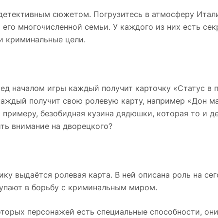
детективным сюжетом. Погрузитесь в атмосферу Итали
 его многочисленной семьи. У каждого из них есть сек
и криминальные цели.
ред началом игры каждый получит карточку «Статус в п
каждый получит свою ролевую карту, например «Дон м
к примеру, безобидная кузина дядюшки, которая то и д
ить внимание на дворецкого?
ку выдаётся ролевая карта. В ней описана роль на се
тупают в борьбу с криминальным миром.
торых персонажей есть специальные способности, они-