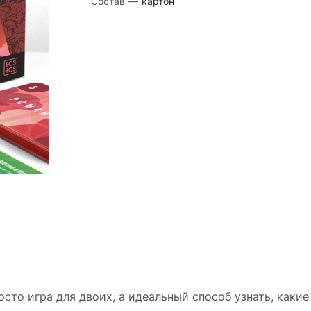
Состав
—
картон
осто игра для двоих, а идеальный способ узнать, каки