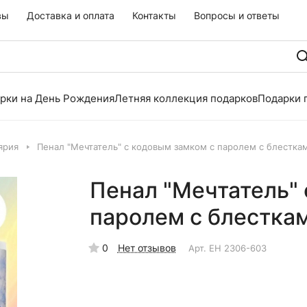
вы
Доставка и оплата
Контакты
Вопросы и ответы
рки на День Рождения
Летняя коллекция подарков
Подарки 
ярия
Пенал "Мечтатель" с кодовым замком с паролем с блестка
Пенал "Мечтатель" 
паролем с блестка
0
Нет отзывов
Арт.
EH 2306-603