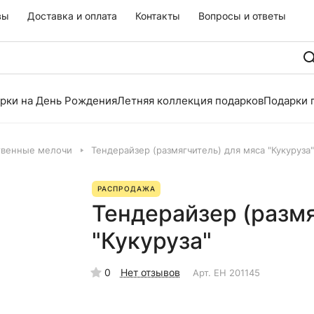
вы
Доставка и оплата
Контакты
Вопросы и ответы
рки на День Рождения
Летняя коллекция подарков
Подарки 
твенные мелочи
Тендерайзер (размягчитель) для мяса "Кукуруза"
РАСПРОДАЖА
Тендерайзер (размя
"Кукуруза"
0
Нет отзывов
Арт.
EH 201145