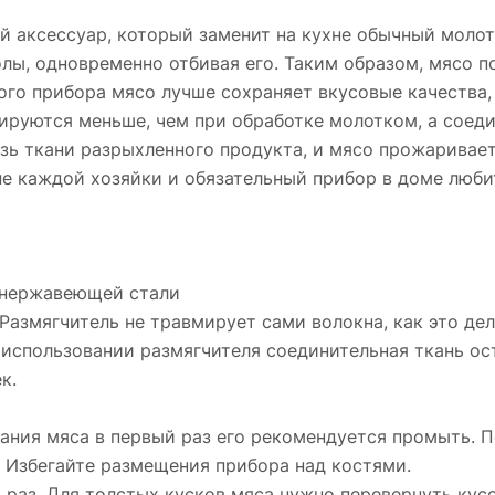
й аксессуар, который заменит на кухне обычный молот
олы, одновременно отбивая его. Таким образом, мясо 
го прибора мясо лучше сохраняет вкусовые качества,
ируются меньше, чем при обработке молотком, а соеди
зь ткани разрыхленного продукта, и мясо прожаривае
не каждой хозяйки и обязательный прибор в доме люби
з нержавеющей стали
. Размягчитель не травмирует сами волокна, как это д
и использовании размягчителя соединительная ткань ос
к.
ания мяса в первый раз его рекомендуется промыть. 
. Избегайте размещения прибора над костями.
 раз. Для толстых кусков мяса нужно перевернуть кус