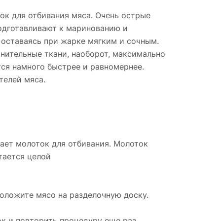
ок для отбивания мяса. Очень острые
подготавливают к маринованию и
 оставаясь при жарке мягким и сочным.
нительные ткани, наоборот, максимально
тся намного быстрее и равномернее.
телей мяса.
елает молоток для отбивания. Молоток
тается целой
Положите мясо на разделочную доску.
ок и повторить процедуру еще раз.