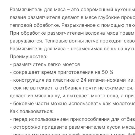
Размягчитель для мяса – это современный кухонны
лезвия размягчителя делают в мясе глубокие прок
тепловой обработке. Разрыхленное с помощью тако
При обработке размягчителем волокна мяса травм
разрушаются. Тепловые волны легче проходят скво
Размягчитель для мяса - незаменимая вещь на кух
Преимущества:
- размягчитель легко моется
- сокращает время приготовления на 50 %
- конструкция из пластика с 24 иглами-ножами и
- сок не вытекает, а отбивная почти не сжимается
делает из мяса кашу, и вытекает много сока, а пр
- боковые части можно использовать как молоточе
Как пользоваться:
- перед использованием приспособления для отбив
- осторожно придавите размягчителем кусок мяса
- повторите процесс по всей поверхности мяса 4-5