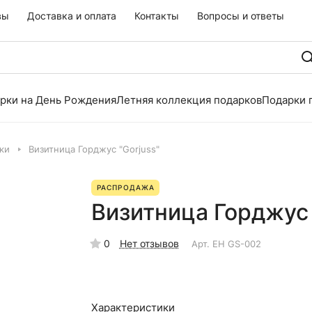
вы
Доставка и оплата
Контакты
Вопросы и ответы
рки на День Рождения
Летняя коллекция подарков
Подарки 
ки
Визитница Горджус "Gorjuss"
РАСПРОДАЖА
Визитница Горджус 
0
Нет отзывов
Арт.
EH GS-002
Характеристики