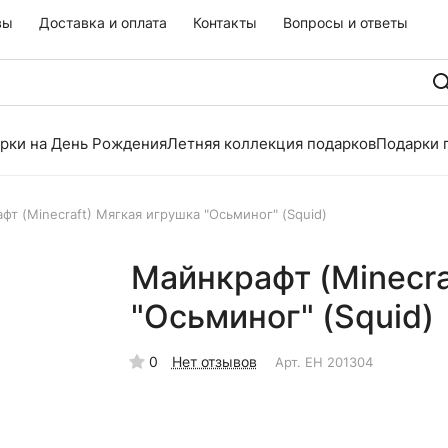
вы
Доставка и оплата
Контакты
Вопросы и ответы
рки на День Рождения
Летняя коллекция подарков
Подарки 
фт (Minecraft) Мягкая игрушка "Осьминог" (Squid)
Майнкрафт (Minecra
"Осьминог" (Squid)
0
Нет отзывов
Арт.
EH 201304