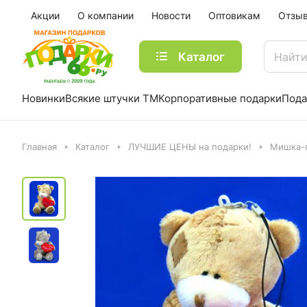
Акции
О компании
Новости
Оптовикам
Отзы
Каталог
Новинки
Всякие штучки ТМ
Корпоративные подарки
Пода
Главная
Каталог
ЛУЧШИЕ ЦЕНЫ на подарки!
Мишка-п