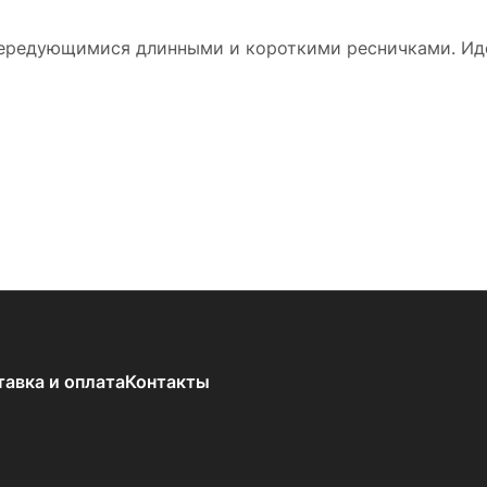
ередующимися длинными и короткими ресничками. Иде
тавка и оплата
Контакты