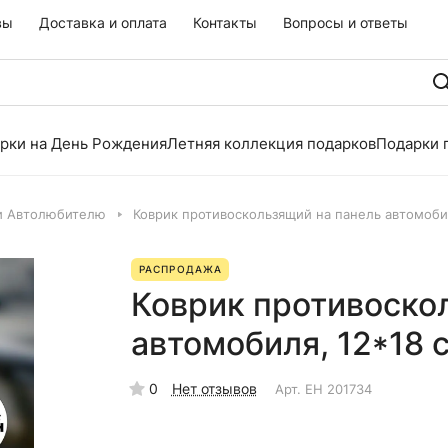
вы
Доставка и оплата
Контакты
Вопросы и ответы
рки на День Рождения
Летняя коллекция подарков
Подарки 
и Автолюбителю
Коврик противоскользящий на панель автомоби
РАСПРОДАЖА
Коврик противоско
автомобиля, 12*18 
0
Нет отзывов
Арт.
EH 201734