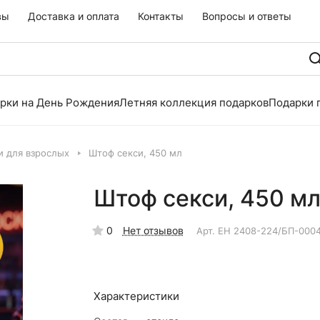
вы
Доставка и оплата
Контакты
Вопросы и ответы
рки на День Рождения
Летняя коллекция подарков
Подарки 
и для взрослых
Штоф секси, 450 мл
Штоф секси, 450 м
0
Нет отзывов
Арт.
EH 2408-224/БП-000
Характеристики