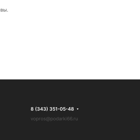
овы.
8 (343) 351-05-48
vopros@podarki66.ru