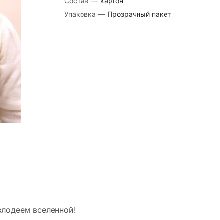
Состав
—
картон
Упаковка
—
Прозрачный пакет
злодеем вселенной!