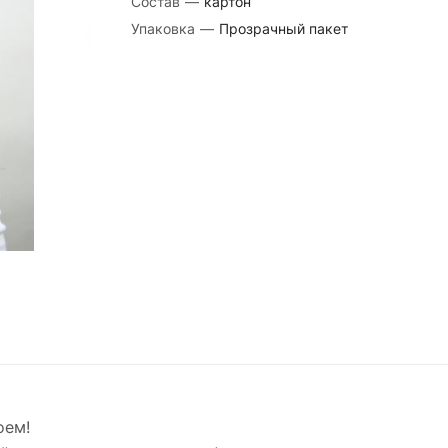
Состав
—
картон
Упаковка
—
Прозрачный пакет
оем!