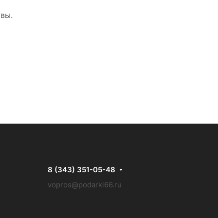
овы.
8 (343) 351-05-48
vopros@podarki66.ru