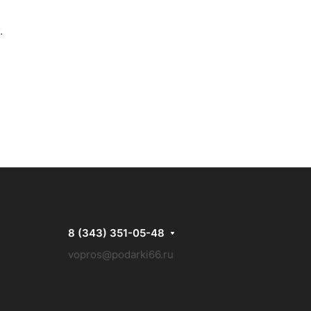
.
8 (343) 351-05-48
vopros@podarki66.ru