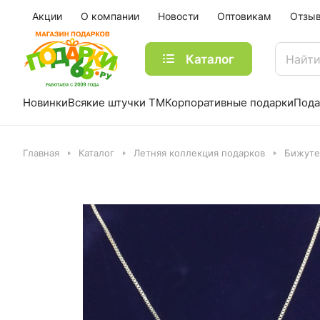
Акции
О компании
Новости
Оптовикам
Отзы
Каталог
Новинки
Всякие штучки ТМ
Корпоративные подарки
Пода
Главная
Каталог
Летняя коллекция подарков
Бижуте