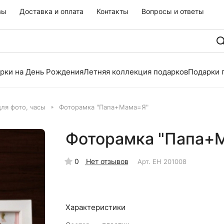
вы
Доставка и оплата
Контакты
Вопросы и ответы
рки на День Рождения
Летняя коллекция подарков
Подарки 
ля фото, часы
Фоторамка "Папа+Мама=Я"
Фоторамка "Папа+
0
Нет отзывов
Арт.
EH 201008
Характеристики