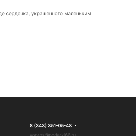
де сердечка, украшенного маленьким
8 (343) 351-05-48
vopros@podarki66.ru