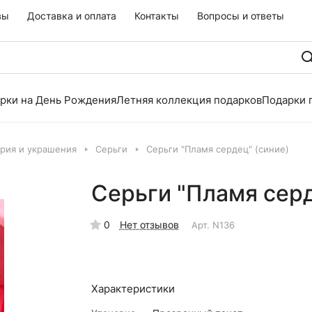
вы
Доставка и оплата
Контакты
Вопросы и ответы
рки на День Рождения
Летняя коллекция подарков
Подарки 
рия и украшения
Серьги
Серьги "Пламя сердец" (синие)
Серьги "Пламя серд
0
Нет отзывов
Арт.
N136
Характеристики