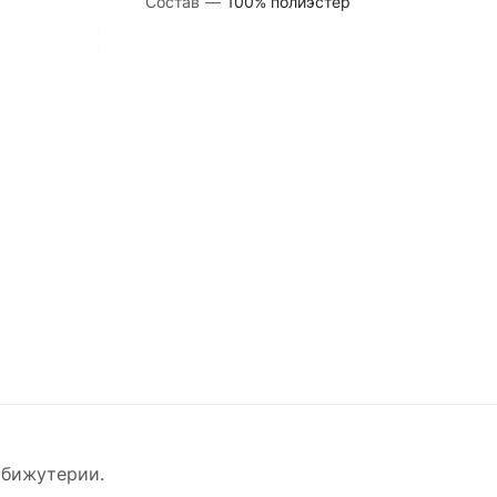
Состав
—
100% полиэстер
 бижутерии.