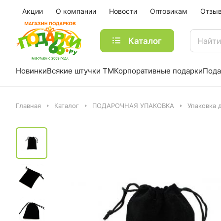
Акции
О компании
Новости
Оптовикам
Отзы
Каталог
Новинки
Всякие штучки ТМ
Корпоративные подарки
Пода
Главная
Каталог
ПОДАРОЧНАЯ УПАКОВКА
Упаковка 