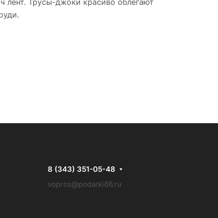
ч лент. Трусы-джоки красиво облегают
руди.
8 (343) 351-05-48
vopros@podarki66.ru