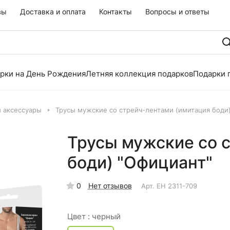
вы
Доставка и оплата
Контакты
Вопросы и ответы
рки на День Рождения
Летняя коллекция подарков
Подарки 
и аксессуары
Трусы мужские со стрейч-лентами (имитация боди
Трусы мужские со 
боди) "Официант"
0
Нет отзывов
Арт.
EH 2311-709
Цвет :
черный