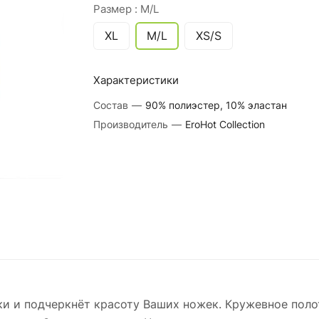
Размер :
M/L
XL
M/L
XS/S
Характеристики
Состав
—
90% полиэстер, 10% эластан
Производитель
—
EroHot Collection
ки и подчеркнёт красоту Ваших ножек. Кружевное пол