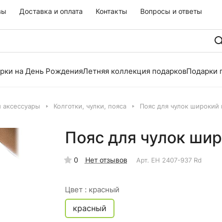
вы
Доставка и оплата
Контакты
Вопросы и ответы
рки на День Рождения
Летняя коллекция подарков
Подарки 
и аксессуары
Колготки, чулки, пояса
Пояс для чулок широкий
Пояс для чулок ши
0
Нет отзывов
Арт.
EH 2407-937 Rd
Цвет :
красный
красный