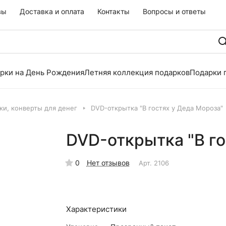
вы
Доставка и оплата
Контакты
Вопросы и ответы
рки на День Рождения
Летняя коллекция подарков
Подарки 
ки, конверты для денег
DVD-открытка "В гостях у Деда Мороза"
DVD-открытка "В го
0
Нет отзывов
Арт.
2106
Характеристики