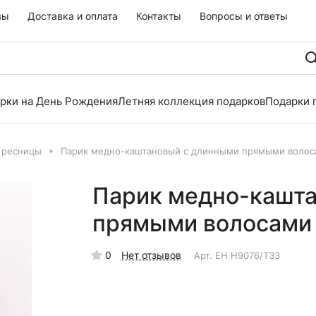
вы
Доставка и оплата
Контакты
Вопросы и ответы
рки на День Рождения
Летняя коллекция подарков
Подарки 
 ресницы
Парик медно-каштановый с длинными прямыми волос
Парик медно-кашт
прямыми волосами
0
Нет отзывов
Арт.
EH H9076/Т33