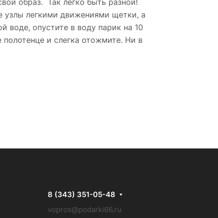
свой образ. Так легко быть разной!
се узлы легкими движениями щетки, а
й воде, опустите в воду парик на 10
 полотенце и слегка отожмите. Ни в
8 (343) 351-05-48
vopros@podarki66.ru