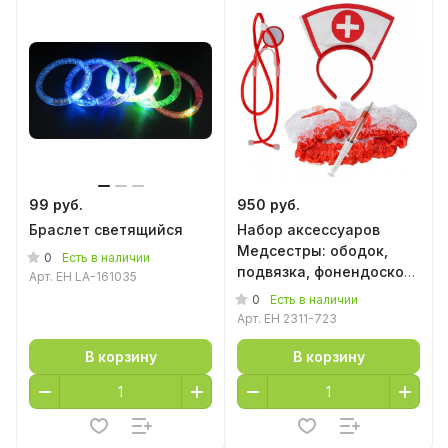
99 руб.
950 руб.
Браслет светящийся
Набор аксессуаров
Медсестры: ободок,
0
Есть в наличии
подвязка, фонендоскоп,
Арт.
EH LA-161035
ручка-шприц
0
Есть в наличии
Арт.
EH 2311-723
В корзину
В корзину