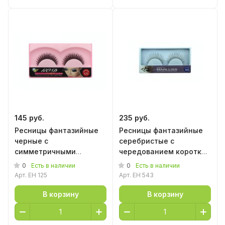
145 руб.
235 руб.
Ресницы фантазийные
Ресницы фантазийные
черные с
серебристые с
симметричными
чередованием коротких
объемными
и длинных ресничек
0
0
Есть в наличии
Есть в наличии
пересекающимися
Арт.
EH 125
Арт.
EH 543
ресничками
В корзину
В корзину