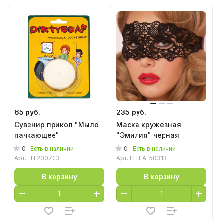
65 руб.
235 руб.
Сувенир прикол "Мыло
Маска кружевная
пачкающее"
"Эмилия" черная
0
0
Есть в наличии
Есть в наличии
Арт.
EH 200703
Арт.
EH LA-5031B
В корзину
В корзину