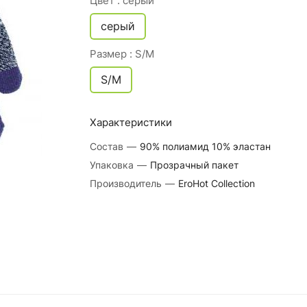
Цвет :
серый
серый
Размер :
S/M
S/M
Характеристики
Состав
—
90% полиамид 10% эластан
Упаковка
—
Прозрачный пакет
Производитель
—
EroHot Collection