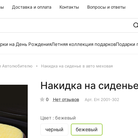
вы
Доставка и оплата
Контакты
Вопросы и ответы
рки на День Рождения
Летняя коллекция подарков
Подарки 
и Автолюбителю
Накидка на сиденье в авто меховая
Накидка на сиденье
0
Нет отзывов
Арт.
EH 2001-302
Цвет :
бежевый
черный
бежевый