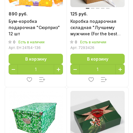
890 руб.
125 руб.
Бум-коробка
Коробка подарочная
подарочная "Сюрприз"
складная "Лучшему
12 шт
мужчине (For the best
men)", 31*24*8 см
0
0
Есть в наличии
Есть в наличии
Арт.
EH 24154-136
Арт.
7293426
В корзину
В корзину