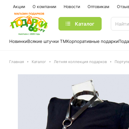
Акции
О компании
Новости
Оптовикам
Отзы
Каталог
Новинки
Всякие штучки ТМ
Корпоративные подарки
Пода
Главная
Каталог
Летняя коллекция подарков
Портуп