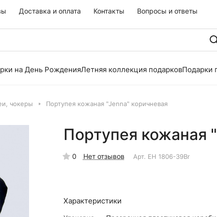
вы
Доставка и оплата
Контакты
Вопросы и ответы
рки на День Рождения
Летняя коллекция подарков
Подарки 
еи, чокеры
Портупея кожаная "Jenna" коричневая
Портупея кожаная "
0
Нет отзывов
Арт.
EH 1806-39Br
Характеристики