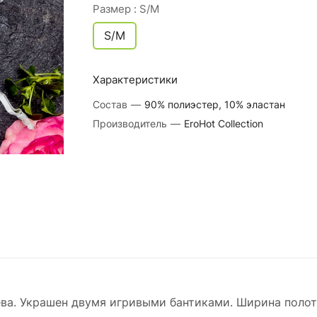
Размер :
S/M
S/M
Характеристики
Состав
—
90% полиэстер, 10% эластан
Производитель
—
EroHot Collection
ева. Украшен двумя игривыми бантиками. Ширина полот