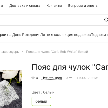
вы
Доставка и оплата
Контакты
Вопросы и ответы
рки на День Рождения
Летняя коллекция подарков
Подарки 
и аксессуары
Пояс для чулок "Caris Belt White" белый
Пояс для чулок "Car
0
Нет отзывов
Арт.
EH 1905-2051W
Цвет :
белый
белый