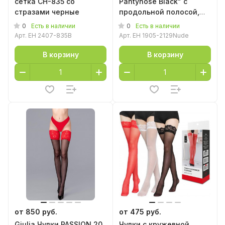
сетка CH-835 со
Pantyhose Black" с
стразами черные
продольной полосой,
бежевые
0
0
Есть в наличии
Есть в наличии
Арт.
EH 2407-835B
Арт.
EH 1905-2129Nude
В корзину
В корзину
от 850 руб.
от 475 руб.
Giulia Чулки PASSION 20
Чулки с кружевной