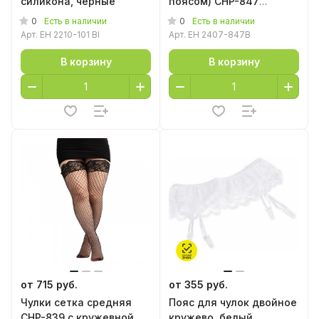
силикона, черные
поясом) CHP-847
ажурная сетка черные
0
0
Есть в наличии
Есть в наличии
Арт.
EH 2210-101 Bl
Арт.
EH 2407-847B
В корзину
В корзину
от 715 руб.
от 355 руб.
Чулки сетка средняя
Пояс для чулок двойное
CHP-839 с кружевной
кружево, белый