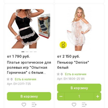
от 1 790 руб.
от 2 150 руб.
Платье эротическое для
Пеньюар "Denise"
ролевых игр "Опытная
белый
Горничная" с белым
0
Есть в наличии
кружевом
Арт.
EH 1806-25 Wt
0
Есть в наличии
Арт.
EH 2311-725
В корзину
В корзину