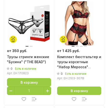
от 350 руб.
от 1 425 руб.
Трусы стринги женские
Комплект бюстгальтер и
"Бусина" ("THE BEAD")
трусы корсетные
"Набор Меросса"
0
Есть в наличии
("Merossa Set"), черный
Арт.
EH 170823
0
Есть в наличии
Арт.
EH 2103-307B
В корзину
В корзину