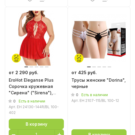
от 2 290 руб.
от 425 руб.
EroHot Eleganse Plus
Трусы женские "Dorina",
Сорочка кружевная
черные
"Сирена" ("Sirena"),
0
Есть в наличии
красная
Арт.
EH 2107-115/BL 100-12
0
Есть в наличии
Арт.
EH 24130-144R/BL 100-
402
В корзину
В корзину