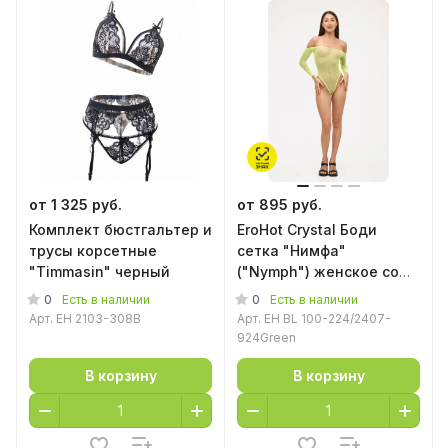
от 1 325 руб.
от 895 руб.
Комплект бюстгальтер и
EroHot Crystal Боди
трусы корсетные
сетка "Нимфа"
"Timmasin" черный
("Nymph") женское со
стразами неоновое
0
0
Есть в наличии
Есть в наличии
Арт.
EH 2103-308B
Арт.
EH BL 100-224/2407-
924Green
В корзину
В корзину