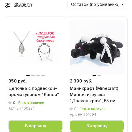
Фильтр
Остаток (по убыванию)
350 руб.
2 390 руб.
Цепочка с подвеской-
Майнкрафт (Minecraft)
аромакулоном "Капля"
Мягкая игрушка
"Дракон края", 55 см
0
Есть в наличии
Арт.
EH 160224
0
Есть в наличии
Арт.
EH 201094
В корзину
В корзину