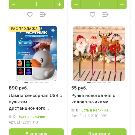
РАСПРОДАЖА
890 руб.
55 руб.
Лампа сенсорная USB с
Ручка новогодняя с
пультом
колокольчиками
дистанционного
0
Есть в наличии
управления "Утка"
Арт.
EH LA 1910-089
0
Есть в наличии
Арт.
EH 2201-110
В корзину
В корзину