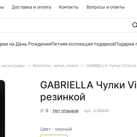
вы
Доставка и оплата
Контакты
Вопросы и ответы
рки на День Рождения
Летняя коллекция подарков
Подарки 
и аксессуары
Колготки, чулки, пояса
GABRIELLA Чулки Victori
GABRIELLA Чулки Vi
резинкой
0
Нет отзывов
Арт.
474NNR
Цвет :
черный