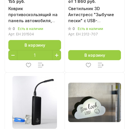
155 руб.
от 1 860 руб.
Коврик
Светильник 3D
противоскользящий на
Антистресс "Зыбучие
панель автомобиля,
пески" с USB-
8*14 см
подзарядкой
0
0
Есть в наличии
Есть в наличии
Арт.
EH 201504
Арт.
EH 2312-707
В корзину
В корзину