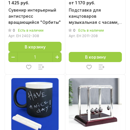
1 425 руб.
от 1 170 руб.
Сувенир интерьерный
Подставка для
антистресс
канцтоваров
вращающийся "Орбиты"
музыкальная с часами,
календарем и
0
0
Есть в наличии
Есть в наличии
термометром
Арт.
EH 2402-308
Арт.
EH 2011-208
В корзину
В корзину