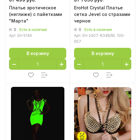
Платье эротическое
EroHot Crystal Платье
(неглиже) с пайетками
сетка Jevel со стразами
"Марта"
черное
0
0
Есть в наличии
Есть в наличии
Арт.
EH 514К
Арт.
EH 2407-834B/BL 100-
657
В корзину
В корзину