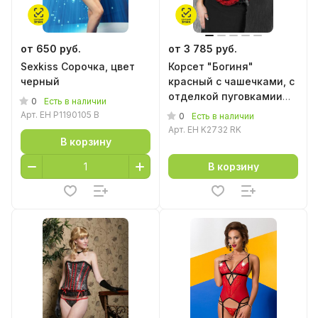
от 650 руб.
от 3 785 руб.
Sexkiss Сорочка, цвет
Корсет "Богиня"
черный
красный с чашечками, с
отделкой пуговкамии
0
Есть в наличии
бантом
Арт.
EH P1190105 B
0
Есть в наличии
Арт.
EH K2732 RK
В корзину
В корзину