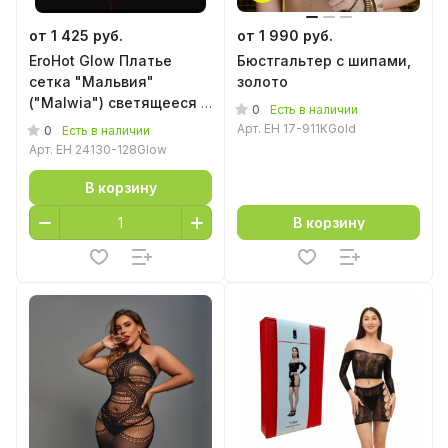
от 1 425 руб.
от 1 990 руб.
EroHot Glow Платье
Бюстгальтер с шипами,
сетка "Мальвия"
золото
("Malwia") светящееся в
0
Есть в наличии
темноте
Арт.
EH 17-911KGold
0
Есть в наличии
Арт.
EH 24130-128Glow
В корзину
В корзину