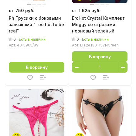
от 750 руб.
от 1 625 руб.
Ph Трусики с боковыми
EroHot Crystal Комплект
завязками "Too hot to be
Meggy со стразами
real"
неоновый зеленый
0
0
Есть в наличии
Есть в наличии
Арт.
4015965/89
Арт.
EH 24130-137NGreen
В корзину
В корзину