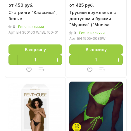
от 450 руб.
от 425 руб.
С-стринги "Классика",
Трусики кружевные с
белые
доступом и бусами
"Муниса" ("Munisa
0
Есть в наличии
Panties White") белые
Арт.
EH 300103 W/ BL 100-01
0
Есть в наличии
Арт.
EH 1905-3086W
В корзину
В корзину