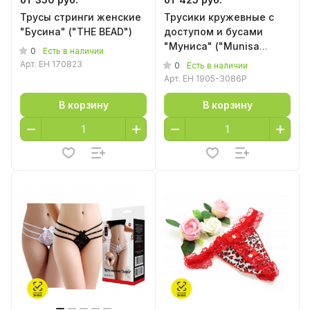
Трусы стринги женские
Трусики кружевные с
"Бусина" ("THE BEAD")
доступом и бусами
"Муниса" ("Munisa
0
Есть в наличии
Panties Pink") розовые
Арт.
EH 170823
0
Есть в наличии
Арт.
EH 1905-3086P
В корзину
В корзину