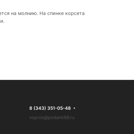
ется на молнию. На спинке корсета
и.
8 (343) 351-05-48
vopros@podarki66.ru