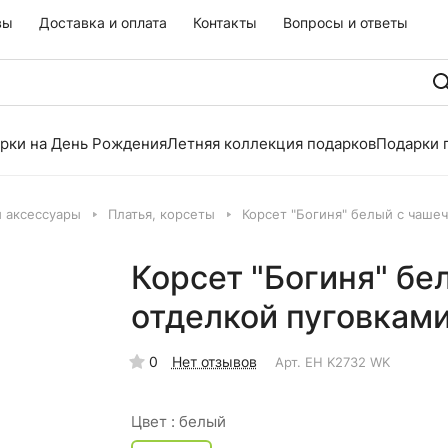
вы
Доставка и оплата
Контакты
Вопросы и ответы
рки на День Рождения
Летняя коллекция подарков
Подарки 
и аксессуары
Платья, корсеты
Корсет "Богиня" белый с чаше
Корсет "Богиня" бе
отделкой пуговкам
0
Нет отзывов
Арт.
EH K2732 WK
Цвет :
белый