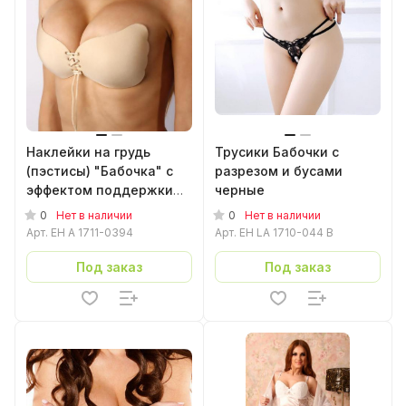
Наклейки на грудь
Трусики Бабочки с
(пэстисы) "Бабочка" с
разрезом и бусами
эффектом поддержки
черные
бежевые со шнуровкой
0
0
Нет в наличии
Нет в наличии
Арт.
EH A 1711-0394
Арт.
EH LA 1710-044 B
Под заказ
Под заказ