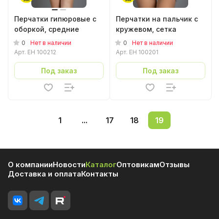
Перчатки гипюровые с
Перчатки на пальчик с
оборкой, средние
кружевом, сетка
0
0
Нет в наличии
Нет в наличии
Арт.
EH 100212
Арт.
EH 100201
Под заказ
Под заказ
1
...
17
18
19
О компании
Новости
Каталог
Оптовикам
Отзывы
Доставка и оплата
Контакты