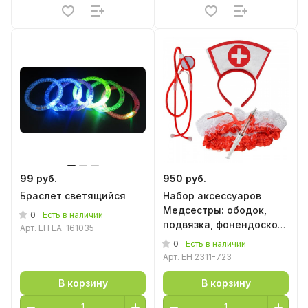
99 руб.
950 руб.
Браслет светящийся
Набор аксессуаров
Медсестры: ободок,
0
Есть в наличии
подвязка, фонендоскоп,
Арт.
EH LA-161035
ручка-шприц
0
Есть в наличии
Арт.
EH 2311-723
В корзину
В корзину