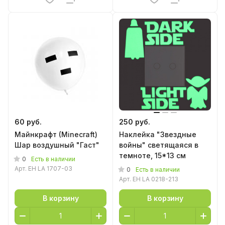
60 руб.
250 руб.
Майнкрафт (Minecraft)
Наклейка "Звездные
Шар воздушный "Гаст"
войны" светящаяся в
темноте, 15*13 см
0
Есть в наличии
Арт.
EH LA 1707-03
0
Есть в наличии
Арт.
EH LA 0218-213
В корзину
В корзину