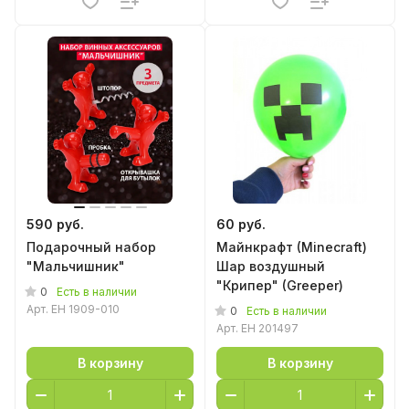
590 руб.
60 руб.
Подарочный набор
Майнкрафт (Minecraft)
"Мальчишник"
Шар воздушный
"Крипер" (Greeper)
0
Есть в наличии
Арт.
EH 1909-010
0
Есть в наличии
Арт.
EH 201497
В корзину
В корзину