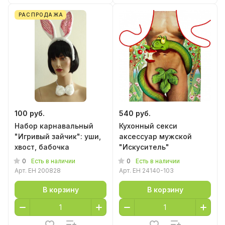
РАСПРОДАЖА
100 руб.
540 руб.
Набор карнавальный
Кухонный секси
"Игривый зайчик": уши,
аксессуар мужской
хвост, бабочка
"Искуситель"
0
0
Есть в наличии
Есть в наличии
Арт.
EH 200828
Арт.
EH 24140-103
В корзину
В корзину