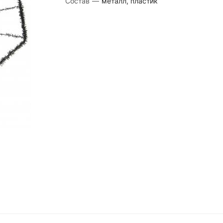
Состав
—
металл, пластик