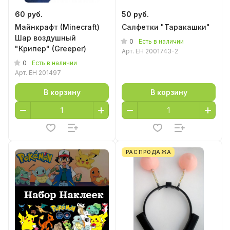
60 руб.
50 руб.
Майнкрафт (Minecraft)
Салфетки "Таракашки"
Шар воздушный
0
Есть в наличии
"Крипер" (Greeper)
Арт.
EH 2001743-2
0
Есть в наличии
Арт.
EH 201497
В корзину
В корзину
РАСПРОДАЖА