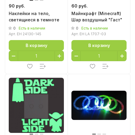
90 руб.
60 руб.
Наклейки на тело,
Майнкрафт (Minecraft)
светящиеся в темноте
Шар воздушный "Гаст"
0
0
Есть в наличии
Есть в наличии
Арт.
EH 24130-145
Арт.
EH LA 1707-03
В корзину
В корзину