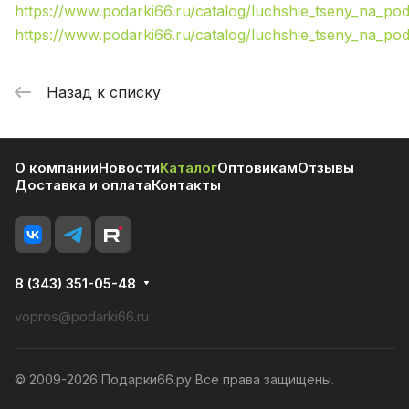
https://www.podarki66.ru/catalog/luchshie_tseny_na_poda
https://www.podarki66.ru/catalog/luchshie_tseny_na_po
Назад к списку
О компании
Новости
Каталог
Оптовикам
Отзывы
Доставка и оплата
Контакты
8 (343) 351-05-48
vopros@podarki66.ru
© 2009-2026 Подарки66.ру Все права защищены.