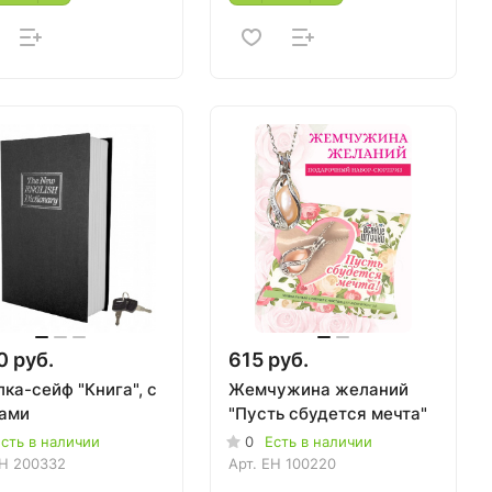
0 руб.
615 руб.
ка-сейф "Книга", с
Жемчужина желаний
ами
"Пусть сбудется мечта"
сть в наличии
0
Есть в наличии
H 200332
Арт.
EH 100220