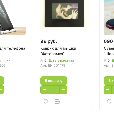
99 руб.
690 
для телефона
Коврик для мышки
Суве
"Фоторамка"
"Шар
аличии
0
Есть в наличии
0
Е
306
Арт.
EH 201475
Арт.
E
В корзину
В 