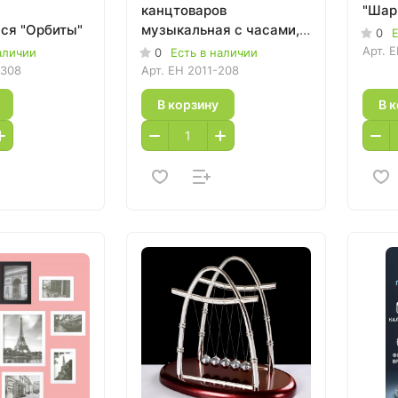
канцтоваров
"Шар
ся "Орбиты"
музыкальная с часами,
0
Е
календарем и
Арт.
E
аличии
0
Есть в наличии
термометром
-308
Арт.
EH 2011-208
В корзину
В 