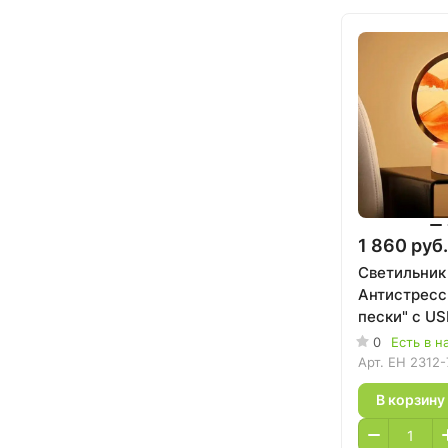
1 860 руб.
Светильник
Антистресс
пески" с US
подзарядко
0
Есть в н
Арт.
EH 2312-
В корзину