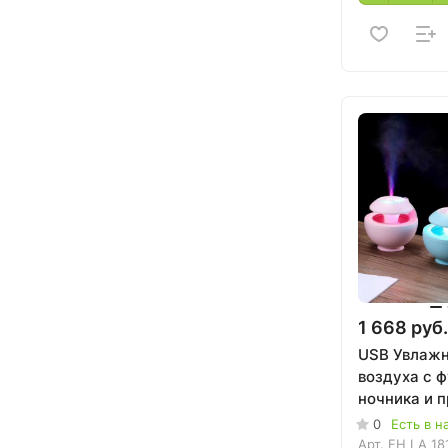
1 668 руб.
USB Увлажн
воздуха с 
ночника и 
0
Есть в н
Арт.
EH LA 18