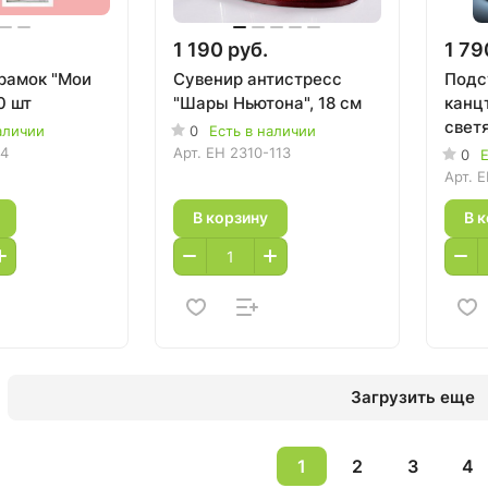
1 190 руб.
1 79
рамок "Мои
Сувенир антистресс
Подс
0 шт
"Шары Ньютона", 18 см
канц
свет
аличии
0
Есть в наличии
кале
44
Арт.
EH 2310-113
0
Е
терм
Арт.
E
В корзину
В 
Загрузить еще
1
2
3
4