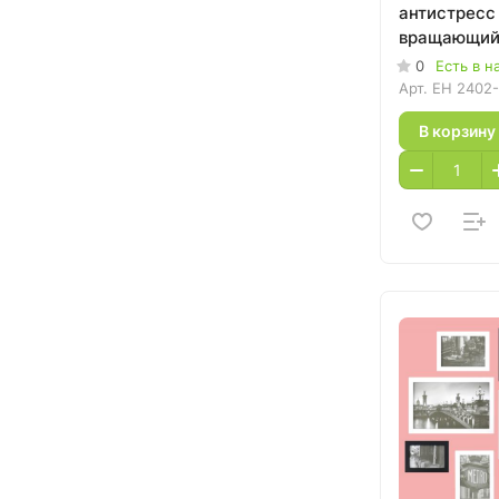
антистресс
вращающий
0
Есть в н
Арт.
EH 2402
В корзину