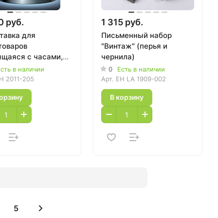
0 руб.
1 315 руб.
тавка для
Письменный набор
товаров
"Винтаж" (перья и
ящаяся с часами,
чернила)
ндарём и
сть в наличии
0
Есть в наличии
ометром
H 2011-205
Арт.
EH LA 1909-002
корзину
В корзину
5