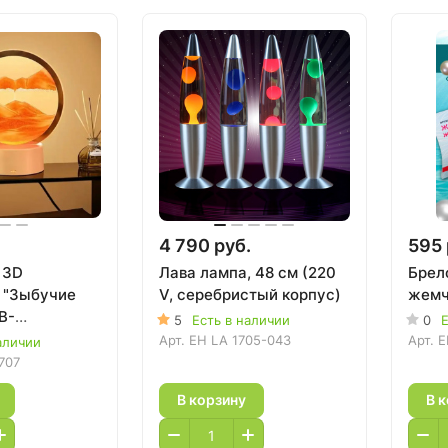
4 790 руб.
595 
 3D
Лава лампа, 48 см (220
Брел
 "Зыбучие
V, серебристый корпус)
жемч
B-
5
Есть в наличии
0
Е
й
Арт.
EH LA 1705-043
Арт.
E
аличии
707
В корзину
В 