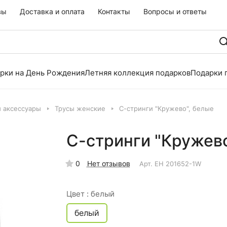
вы
Доставка и оплата
Контакты
Вопросы и ответы
рки на День Рождения
Летняя коллекция подарков
Подарки 
и аксессуары
Трусы женские
С-стринги "Кружево", белые
С-стринги "Кружево
0
Нет отзывов
Арт.
EH 201652-1W
Цвет :
белый
белый