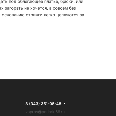
еть под облегающее платье, брюки, или
х загорать не хочется, а совсем без
у основанию стринги легко цепляются за
8 (343) 351-05-48
vopros@podarki66.ru