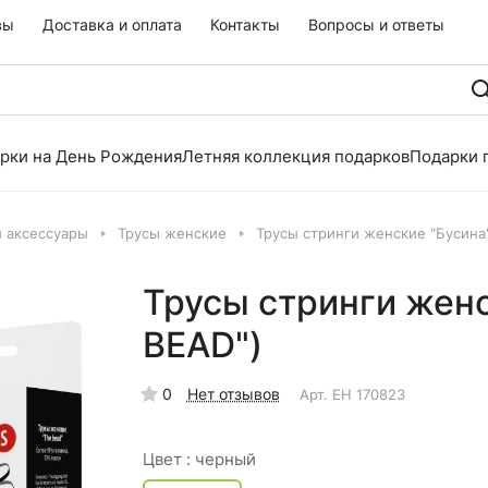
вы
Доставка и оплата
Контакты
Вопросы и ответы
рки на День Рождения
Летняя коллекция подарков
Подарки 
и аксессуары
Трусы женские
Трусы стринги женские "Бусина"
Трусы стринги женс
BEAD")
0
Нет отзывов
Арт.
EH 170823
Цвет :
черный