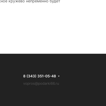
жное кружево непременно будет
8 (343) 351-05-48
vopros@podarki66.ru