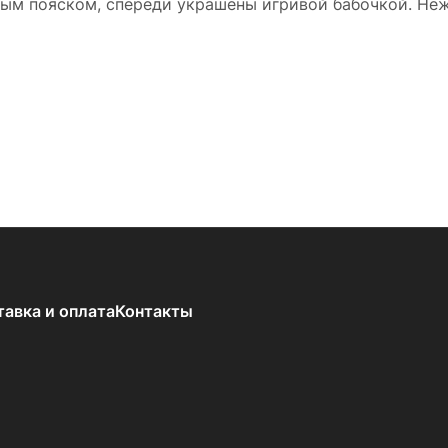
ым пояском, спереди украшены игривой бабочкой. Не
тавка и оплата
Контакты