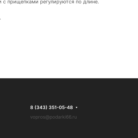
и с прищепками регулируются по длине.
.
8 (343) 351-05-48
vopros@podarki66.ru