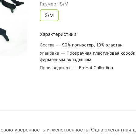
Размер :
S/M
S/M
Характеристики
Состав
—
90% полиэстер, 10% эластан
Упаковка
—
Прозрачная пластиковая коробк
фирменным вкладышем
Производитель
—
EroHot Collection
свою уверенность и женственность. Одна элегантная д