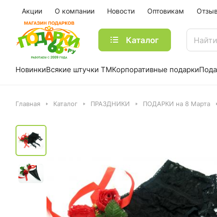
Акции
О компании
Новости
Оптовикам
Отзы
Каталог
Новинки
Всякие штучки ТМ
Корпоративные подарки
Пода
Главная
Каталог
ПРАЗДНИКИ
ПОДАРКИ на 8 Марта