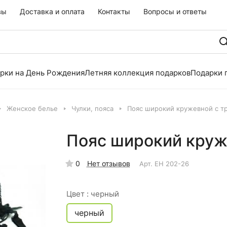
вы
Доставка и оплата
Контакты
Вопросы и ответы
рки на День Рождения
Летняя коллекция подарков
Подарки 
Женское белье
Чулки, пояса
Пояс широкий кружевной с т
Пояс широкий круж
0
Нет отзывов
Арт.
EH 202-26
Цвет :
черный
черный